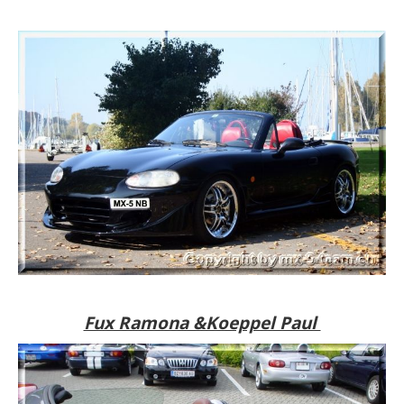
Fux Ramona &Koeppel Paul