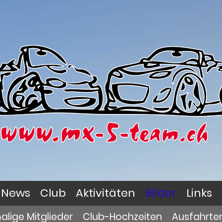
News
Club
Aktivitäten
Bilder
Links
lige Mitglieder
Club-Hochzeiten
Ausfahrte